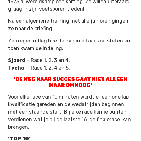
1973 al wereldkampioen karting. Ze willen uiteraard
graag in zijn voetsporen treden!
Na een algemene training met alle junioren gingen
ze naar de briefing.
Ze kregen uitleg hoe de dag in elkaar zou steken en
toen kwam de indeling.
Sjoerd
– Race 1, 2, 3 en 4.
Tycho
– Race 1, 2, 4 en 5.
‘DE WEG NAAR SUCCES GAAT NIET ALLEEN
MAAR OMHOOG’
Vóór elke race van 10 minuten wordt er een one lap
kwalificatie gereden en de wedstrijden beginnen
met een staande start. Bij elke race kan je punten
verdienen wat je bij de laatste 16, de finalerace, kan
brengen.
‘TOP 10‘